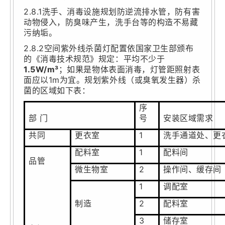
2.8.1洗手、消毒设施规划防逆流排水管，防有害
动物侵入，防臭味产生，洗手台等的构造不易藏
污纳垢。
2.8.2空间紫外线杀菌灯配置依国家卫生部颁布
的《消毒技术规范》规定：平均不少于
1.5W/m³
；如果是物体表面消毒，灯管距照射表
面应以1m为宜。规划紫外线（或臭氧发生器）杀
菌的区域如下表：
序
部 门
号
安装区域需求
共同
更衣室
1
洗手通道处、更
配料室
1
配料间
品管
微生物室
2
操作间、缓存间
1
调配室
制造
2
配料室
3
储存室