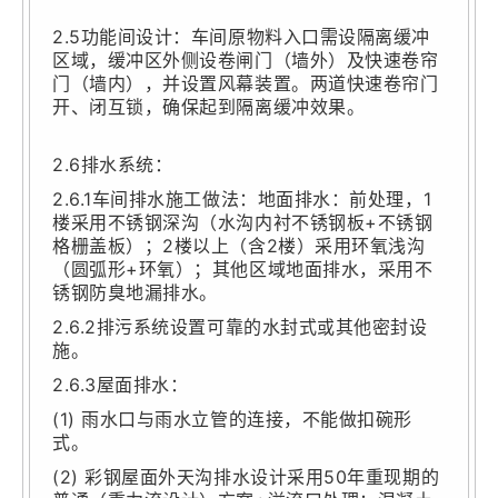
2.5功能间设计：车间原物料入口需设隔离缓冲
区域，缓冲区外侧设卷闸门（墙外）及快速卷帘
门（墙内），并设置风幕装置。两道快速卷帘门
开、闭互锁，确保起到隔离缓冲效果。
2.6排水系统：
2.6.1车间排水施工做法：地面排水：前处理，1
楼采用不锈钢深沟（水沟内衬不锈钢板+不锈钢
格栅盖板）；2楼以上（含2楼）采用环氧浅沟
（圆弧形+环氧）；其他区域地面排水，采用不
锈钢防臭地漏排水。
2.6.2排污系统设置可靠的水封式或其他密封设
施。
2.6.3屋面排水：
(1) 雨水口与雨水立管的连接，不能做扣碗形
式。
(2) 彩钢屋面外天沟排水设计采用50年重现期的