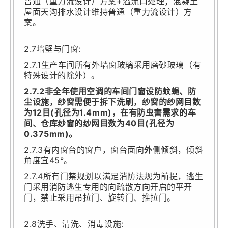
普通（重力流设计）方案+溢流口处理；混凝土
屋面天沟排水设计维持普通（重力流设计）方
案。
2.7墙壁与门窗:
2.7.1生产车间所有外墙窗玻璃采用磨砂玻璃（有
特殊设计的除外）。
2.7.2非全年使用空调的车间门窗设防蚊蝇、防
尘设施，纱窗需便于拆下洗刷，纱窗的纱网目数
为12目(孔径为1.4mm)，在有防虫害需求的车
间、仓库纱窗的纱网目数为40目(孔径为
0.375mm)。
2.7.3有内窗台的窗户，窗台面向
外
侧倾斜，倾斜
角度宜45°。
2.7.4所有门禁规划以满足消防法规为前提，逃生
门采用消防逃生专用的向疏散方向开启的平开
门，禁止采用吊拉门、旋转门、推拉门。
2.8洗手、清洗、消毒设施: