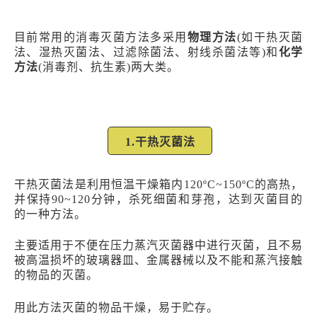
目前常用的消毒灭菌方法多采用
物理方法
(如干热灭菌
法、湿热灭菌法、过滤除菌法、射线杀菌法等)和
化学
方法
(消毒剂、抗生素)两大类。
1.干热灭菌法
干热灭菌法是利用恒温干燥箱内120ºC~150ºC的高热，
并保持90~120分钟，杀死细菌和芽孢，达到灭菌目的
的一种方法。
主要适用于不便在压力蒸汽灭菌器中进行灭菌，且不易
被高温损坏的玻璃器皿、金属器械以及不能和蒸汽接触
的物品的灭菌。
用此方法灭菌的物品干燥，易于贮存。